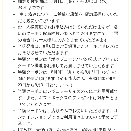
抽選受付期間は、7月1日（金）から8月3日（水）
23:59までです
1申し込みにつき、ご希望の店舗を1店舗選択していた
だく必要がございます
お一人様何度でもお申込みはしていただけますが、各
店のクーポン配布枚数が限られておりますので、当選
の場合はお一人様1回のみとさせていただきます
当落発表は、8月6日にご登録頂いたメールアドレスに
お送りさせていただきます
半額クーポンは「ポップコーンパパの公式アプリ」の
クーポン機能を利用してお届けさせていただきます
半額クーポンは、8月9日（月）から8月31日（火）の
間にお使い頂けます（※玉造店のみ、有効期限が8月
20日から8月31日となります）
半額クーポンはレギュ
ラーサイズのみにご利用可能で
す。また、ギフトボックスのプレゼントは対象外とさ
せていただきます
半額クーポンは、店頭のみでお使いいただけます。オ
ンラインショップではご利用頂けませんので予めご了
承下さい
UCW店・天保山店・あべの店は、施設の駐車場がご