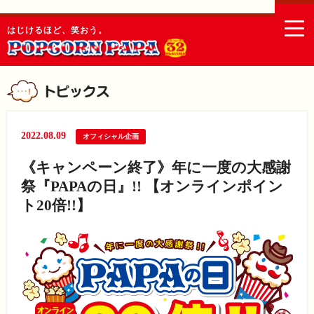
togg
はじけるほど、笑おう。
navi
2022.08.09
オフィシャル企画
《キャンペーン終了》年に一度の大感謝
祭『PAPAの日』!! 【オンラインポイン
ト20倍!!】