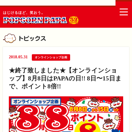
togg
はじけるほど、笑おう。
navi
2018.05.31
オンラインショップ企画
★終了致しました★【オンラインショ
ップ】8月8日はPAPAの日!! 8日〜15日ま
で、ポイント8倍!!