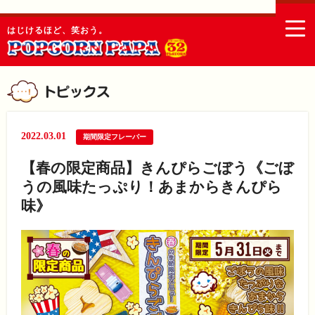
togg
はじけるほど、笑おう。
navi
2022.03.01
期間限定フレーバー
【春の限定商品】きんぴらごぼう《ごぼ
うの風味たっぷり！あまからきんぴら
味》