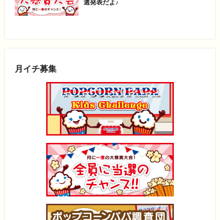
選発表だよ♪
月イチ募集