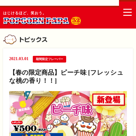
togg
はじけるほど、笑おう。
navi
2021.03.01
期間限定フレーバー
【春の限定商品】ピーチ味 [フレッシュ
な桃の香り！！]