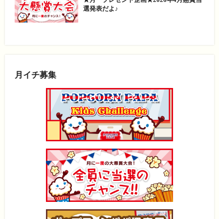
選発表だよ♪
月イチ募集