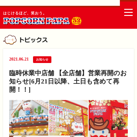
togg
はじけるほど、笑おう。
navi
2021.06.21
お知らせ
臨時休業中店舗 【全店舗】営業再開のお
知らせ[6月21日以降、土日も含めて再
開！！]