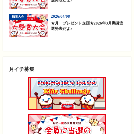
選発表だよ♪
2026/04/08
懸賞大会
★月一プレゼント企画★2026年3月懸賞当
選発表だよ♪
月イチ募集