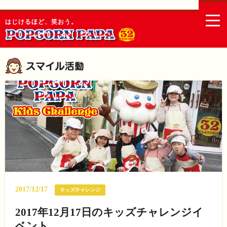
togg
はじけるほど、笑おう。
navi
2017/12/17
キッズチャレンジ
2017年12月17日のキッズチャレンジイ
ベント