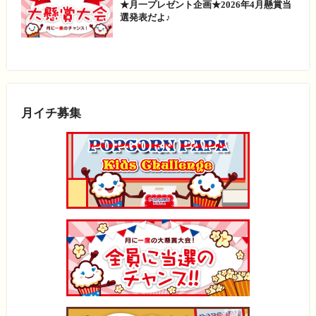
★月一プレゼント企画★2026年4月懸賞当
選発表だよ♪
月イチ募集