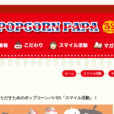
ホーム
スマイル活動
キ
>
>
創りだすためのポップコーンパパの「スマイル活動」！