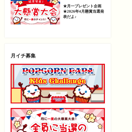
★月一プレゼント企画
★2026年4月懸賞当選発
表だよ♪
月イチ募集