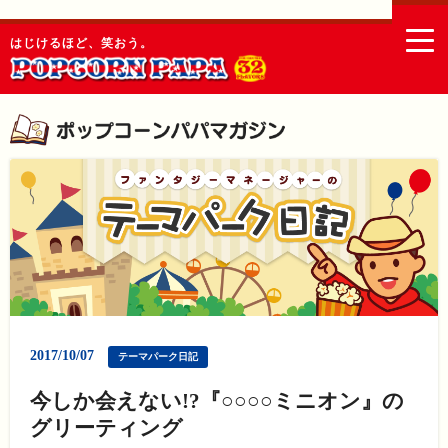
togg
はじけるほど、笑おう。
navi
2017/10/07
テーマパーク日記
今しか会えない!?『○○○○ミニオン』の
グリーティング