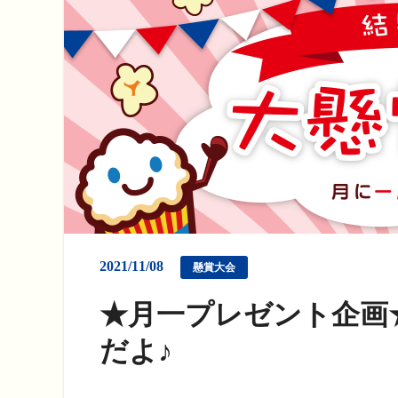
2021/11/08
懸賞大会
★月一プレゼント企画★2
だよ♪