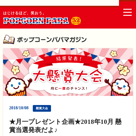
togg
はじけるほど、笑おう。
navi
2018/10/08
懸賞大会
★月一プレゼント企画★2018年10月 懸
賞当選発表だよ♪