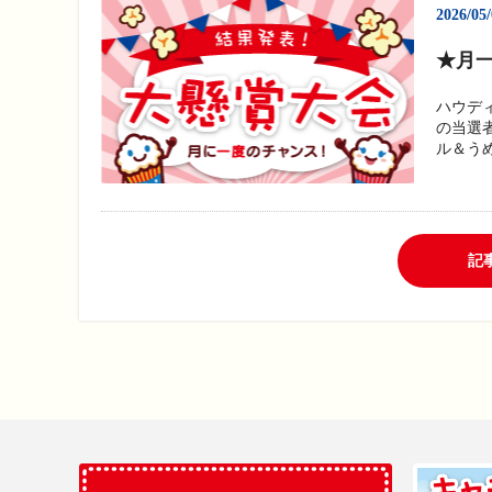
2026/05
★月一
ハウデ
の当選
ル＆うめ
記