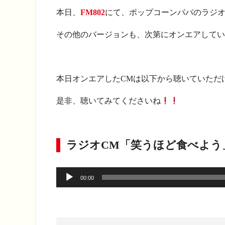
本日、
FM802
にて、ポップコーンパパのラジオ
その他のバージョンも、次第にオンエアしてい
本日オンエアしたCMは以下から聴いていただ
是非、聴いてみてくださいね
ラジオCM「笑うほど食べよう
音
00:00
声
プ
レ