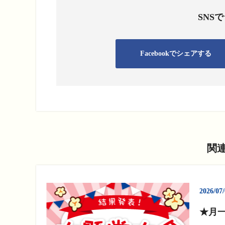
ー
SNS
ヤ
ー
Facebookでシェアする
関
2026/07
★月一