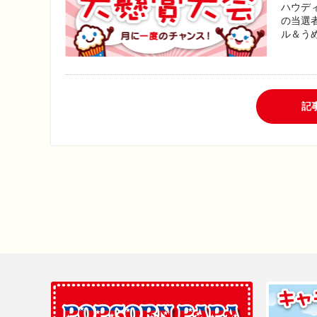
ハウデ
の当選
ル＆うめ
記