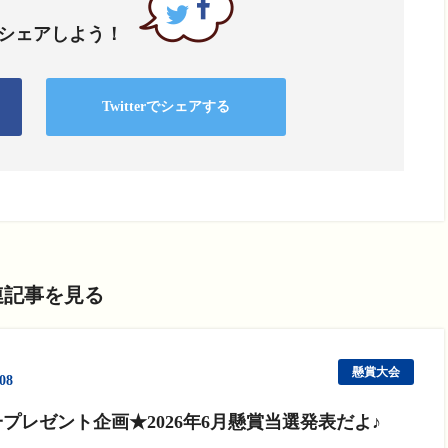
ム
でシェアしよう！
調
節
に
Twitterでシェアする
は
上
下
矢
印
キ
ー
連記事を見る
を
使
っ
懸賞大会
/08
て
プレゼント企画★2026年6月懸賞当選発表だよ♪
く