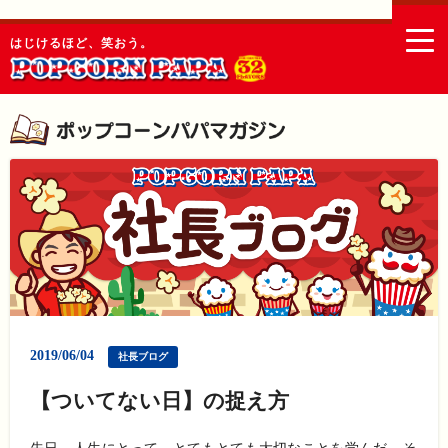
togg
はじけるほど、笑おう。
navi
2019/06/04
社長ブログ
【ついてない日】の捉え方