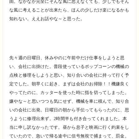
由。なかなか完全にそんな風に思えなくても、少しでもそん
な風に考えることが出来たら、ほんの少しだけ楽になるかも
知れない。ええお話やな～と思った。
先々週の日曜日、休みやのに午前中だけ仕事をしようと思
い、会社に出掛けた。普段使っているポップコーンの機械の
点検と修理をしようと思い、知り合いの会社に持って行く予
定でした。朝早くに起き、まずは会社のお掃除！！機嫌良く
やってたのに、カッターを使った時に指を切ってしまった。
嫌やな～と思いつつも気にせず、機械を車に積んで、知り合
いの会社に出発。日曜日の朝から手伝ってもらったのに、思
うように修理出来ず。2時間半も付き合ってくれました。本
当に申し訳なかったです。昼から息子と映画に行く約束をし
ていたので、急いで帰る途中に信号無視で捕まって、罰金。