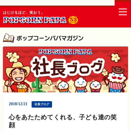
togg
はじけるほど、笑おう。
navi
2018/12/21
社長ブログ
心をあたためてくれる、子ども達の笑
顔