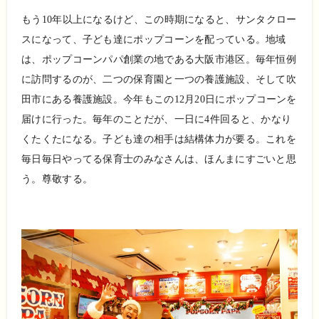
もう
10
年以上になるけど、この時期になると、サンタクロー
スになって、子ども達にポップコーンを配っている。地域
は、ポップコーンパパ創業の地である大阪市港区。毎年恒例
に訪問するのが、二つの保育園と一つの養護施設、そして吹
田市にある養護施設。今年もこの
12
月
20
日にポップコーンを
届けに行った。毎年のことだが、一日に
4
件回ると、かなり
くたくたになる。子ども達の相手は結構体力が要る。これを
毎日毎日やってる保育士のみなさんは、ほんまにすごいと思
う。尊敬する。