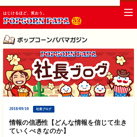
togg
はじけるほど、笑おう。
navi
2018/09/10
社長ブログ
情報の信憑性【どんな情報を信じて生き
ていくべきなのか】