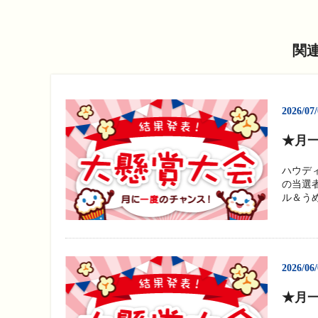
関
2026/07
★月一
ハウデ
の当選
ル＆うめ
2026/06
★月一