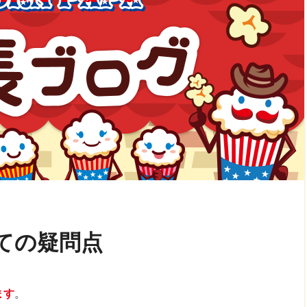
ての疑問点
ます
。