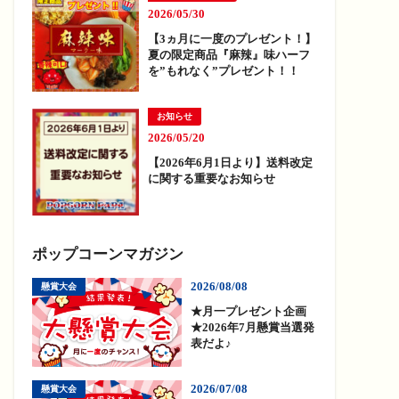
2026/05/30
【3ヵ月に一度のプレゼント！】
夏の限定商品『麻辣』味ハーフ
を”もれなく”プレゼント！！
お知らせ
2026/05/20
【2026年6月1日より】送料改定
に関する重要なお知らせ
ポップコーンマガジン
2026/08/08
懸賞大会
★月一プレゼント企画
★2026年7月懸賞当選発
表だよ♪
2026/07/08
懸賞大会