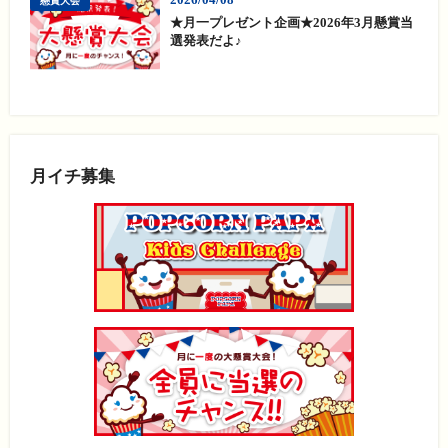
懸賞大会
★月一プレゼント企画★2026年3月懸賞当
選発表だよ♪
月イチ募集