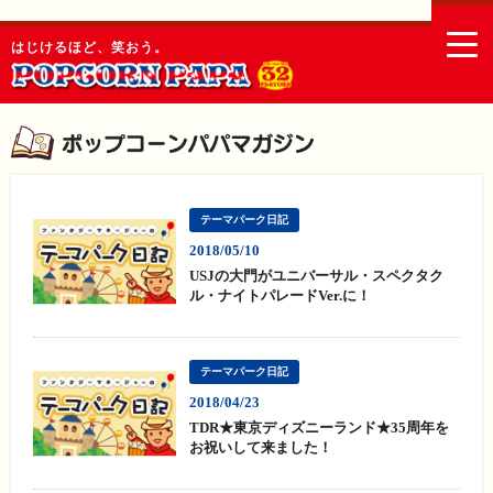
togg
はじけるほど、笑おう。
navi
テーマパーク日記
2018/05/10
USJの大門がユニバーサル・スペクタク
ル・ナイトパレードVer.に！
テーマパーク日記
2018/04/23
TDR★東京ディズニーランド★35周年を
お祝いして来ました！