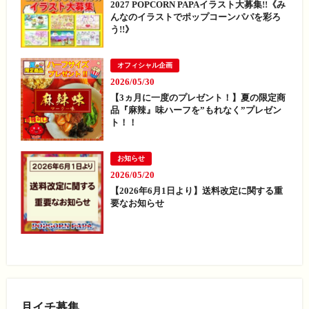
2027 POPCORN PAPAイラスト大募集!!《み
んなのイラストでポップコーンパパを彩ろ
う!!》
オフィシャル企画
2026/05/30
【3ヵ月に一度のプレゼント！】夏の限定商
品『麻辣』味ハーフを”もれなく”プレゼン
ト！！
お知らせ
2026/05/20
【2026年6月1日より】送料改定に関する重
要なお知らせ
月イチ募集