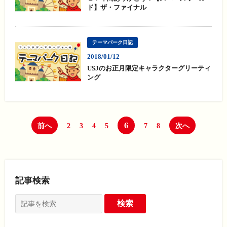
ド】ザ・ファイナル
テーマパーク日記
2018/01/12
USJのお正月限定キャラクターグリーティ
ング
6
前へ
2
3
4
5
7
8
次へ
記事検索